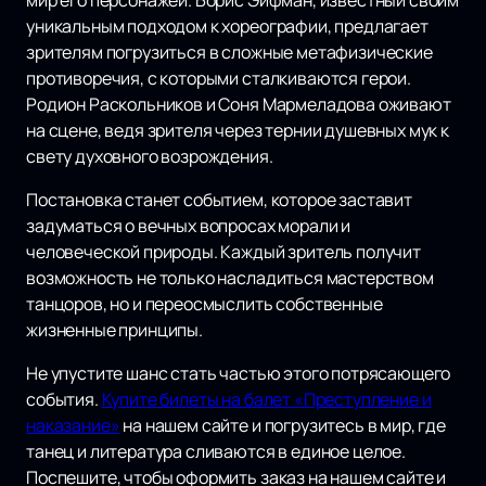
мир его персонажей. Борис Эйфман, известный своим
уникальным подходом к хореографии, предлагает
зрителям погрузиться в сложные метафизические
противоречия, с которыми сталкиваются герои.
Родион Раскольников и Соня Мармеладова оживают
на сцене, ведя зрителя через тернии душевных мук к
свету духовного возрождения.
Постановка станет событием, которое заставит
задуматься о вечных вопросах морали и
человеческой природы. Каждый зритель получит
возможность не только насладиться мастерством
танцоров, но и переосмыслить собственные
жизненные принципы.
Не упустите шанс стать частью этого потрясающего
события.
Купите билеты на балет «Преступление и
наказание»
на нашем сайте и погрузитесь в мир, где
танец и литература сливаются в единое целое.
Поспешите, чтобы оформить заказ на нашем сайте и