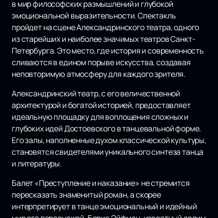
в мир философских размышлений и глубокой
эмоциональной выразительности. Спектакль
пройдет на сцене Александринского театра, одного
из старейших и наиболее значимых театров Санкт-
Петербурга. Это место, где история и современность
сливаются в едином порыве искусства, создавая
неповторимую атмосферу для каждого зрителя.
Александринский театр, с его величественной
архитектурой и богатой историей, предоставляет
идеальную площадку для воплощения сложных и
глубоких идей Достоевского в танцевальной форме.
Его залы, наполненные духом классической культуры,
становятся свидетелями уникального синтеза танца
и литературы.
Балет «Преступление и наказание» не стремится
пересказать знаменитый роман, а скорее
интерпретирует в танце эмоциональный и идейный