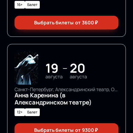
16+
Балет
Выбрать билеты
от
3600
₽
19
20
—
августа
августа
Санкт-Петербург, Александринский театр, Основная сцена
Анна Каренина (в
Александринском театре)
12+
Балет
Выбрать билеты
от
9300
₽