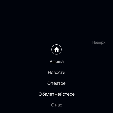
Наверх
Афиша
Новости
О театре
О балетмейстере
О нас