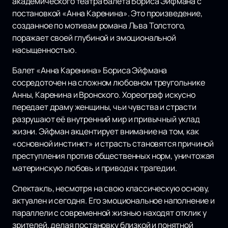
академического театра балета Бориса Эйфмана с
постановкой «Анна Каренина». Это произведение,
созданное по мотивам романа Льва Толстого,
поражает своей глубиной и эмоциональной
насыщенностью.
Балет «Анна Каренина» Бориса Эйфмана
сосредоточен на сложном любовном треугольнике
Анны, Каренина и Вронского. Хореограф искусно
передает драму женщины, чьи чувства и страсти
разрушают её внутренний мир и привычный уклад
жизни. Эйфман акцентирует внимание на том, как
«основной инстинкт» и страсть становятся причиной
преступления против общественных норм, уничтожая
материнскую любовь и приводя к трагедии.
Спектакль, несмотря на свою классическую основу,
актуален и сегодня. Его эмоциональное наполнение и
параллели с современной жизнью находят отклик у
зрителей, делая постановку близкой и понятной