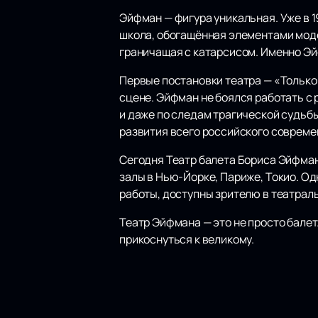
Эйфман — фигура уникальная. Уже в 
школа, обогащённая элементами моде
граничащая с катарсисом. Именно Эйф
Первые постановки театра — «Только
сцене. Эйфман не боялся работать с
и даже по следам трагической судьбы
развития всего российского совреме
Сегодня Театр балета Бориса Эйфман
залы в Нью-Йорке, Париже, Токио. О
работы, доступны зрителю в театрал
Театр Эйфмана — это не просто балет
прикоснуться к великому.