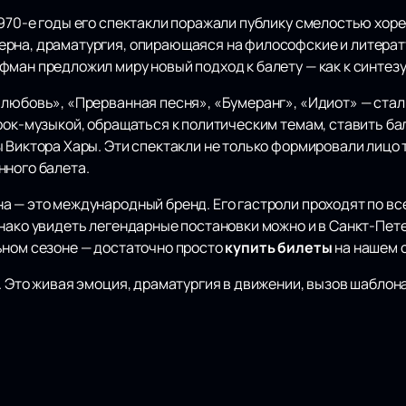
1970-е годы его спектакли поражали публику смелостью хор
рна, драматургия, опирающаяся на философские и литерат
ман предложил миру новый подход к балету — как к синтезу
 любовь», «Прерванная песня», «Бумеранг», «Идиот» — ста
 рок-музыкой, обращаться к политическим темам, ставить б
 Виктора Хары. Эти спектакли не только формировали лицо 
нного балета.
а — это международный бренд. Его гастроли проходят по вс
днако увидеть легендарные постановки можно и в Санкт-Пет
ьном сезоне — достаточно просто
купить билеты
на нашем 
. Это живая эмоция, драматургия в движении, вызов шаблона