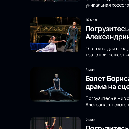
уникальная хореог
16 мая
Погрузитесь
Александрин
Откройте для себя 
театр приглашает н
5 мая
Балет Борис
драма на сц
Погрузитесь в мир 
Александринского т
5 мая
Погрузитесь