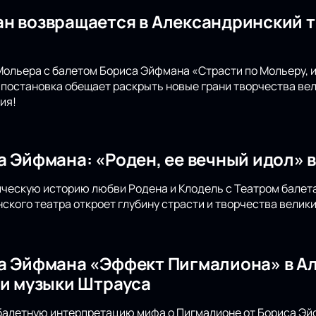
н возвращается в Александринский т
Мольера с балетом Бориса Эйфмана «Страсти по Мольеру, 
 постановка обещает раскрыть новые грани творчества вел
ия!
а Эйфмана: «Роден, ее вечный идол» 
ическую историю любви Родена и Клодель с Театром балета
ского театра откроет глубину страсти и творчества велики
а Эйфмана «Эффект Пигмалиона» в А
 и музыки Штрауса
балетную интерпретацию мифа о Пигмалионе от Бориса Эй