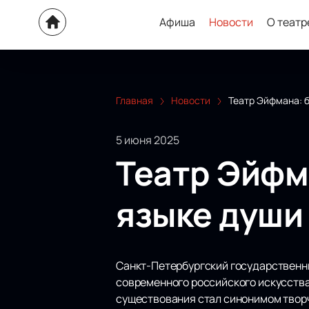
Афиша
Новости
О театр
Главная
Новости
Театр Эйфмана: б
5 июня 2025
Театр Эйфм
языке души
Санкт-Петербургский государственны
современного российского искусства
существования стал синонимом творч