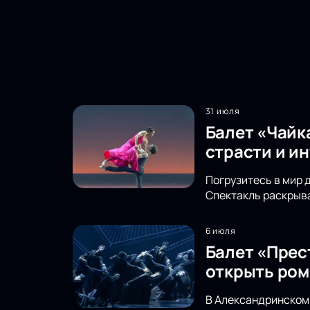
31 июля
Балет «Чайк
страсти и и
Погрузитесь в мир 
Спектакль раскрыва
6 июля
Балет «Прес
открыть ром
В Александринском 