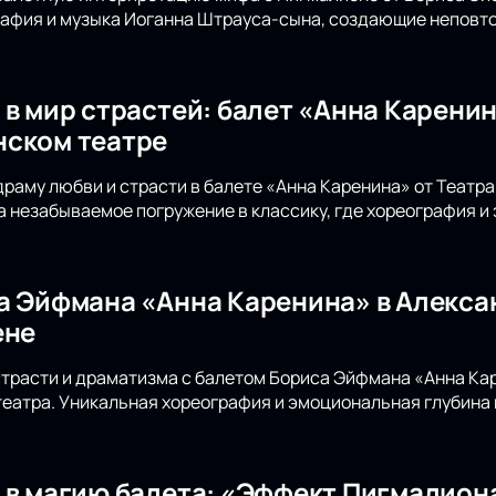
рафия и музыка Иоганна Штрауса-сына, создающие неповто
 в мир страстей: балет «Анна Карени
ском театре
драму любви и страсти в балете «Анна Каренина» от Театр
а незабываемое погружение в классику, где хореография и
а Эйфмана «Анна Каренина» в Алекса
ене
страсти и драматизма с балетом Бориса Эйфмана «Анна Ка
еатра. Уникальная хореография и эмоциональная глубина
 в магию балета: «Эффект Пигмалион