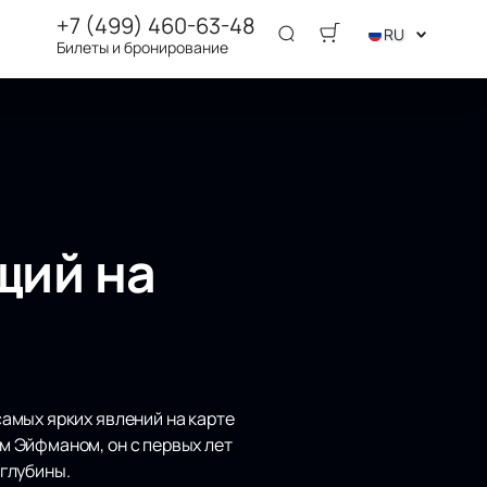
+7 (499) 460-63-48
RU
Билеты и бронирование
щий на
амых ярких явлений на карте
м Эйфманом, он с первых лет
глубины.