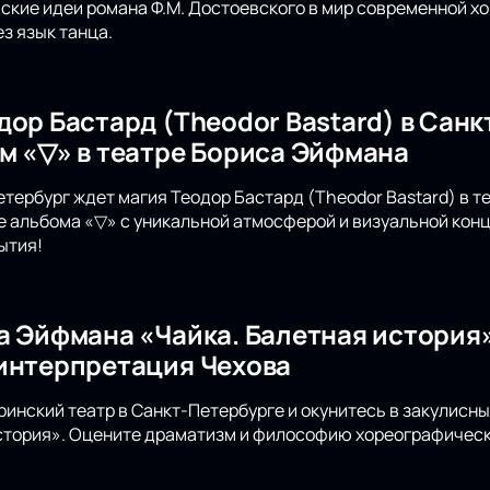
кие идеи романа Ф.М. Достоевского в мир современной х
з язык танца.
дор Бастард (Theodor Bastard) в Санк
м «▽» в театре Бориса Эйфмана
етербург ждет магия Теодор Бастард (Theodor Bastard) в 
е альбома «▽» с уникальной атмосферой и визуальной конц
ытия!
а Эйфмана «Чайка. Балетная история»
интерпретация Чехова
инский театр в Санкт-Петербурге и окунитесь в закулисн
стория». Оцените драматизм и философию хореографическ