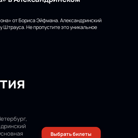
иона» от Бориса Эйфмана. Александринский
у Штрауса. Не пропустите это уникальное
тия
етербург,
ндринский
Основная
Выбрать билеты