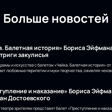
Больше новостей
а. Балетная история» Бориса Эйфмана
нтриги закулисья
драмы и искусства с балетом «Чайка. Балетная история» о
ет любовные перипетии и муки творчества, оживляя чехов
тупление и наказание» Бориса Эйфма
ан Достоевского
театре зрителям представят балет «Преступление и наказ