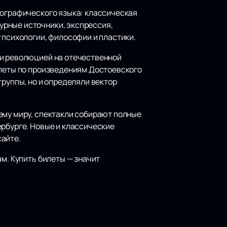
еографического языка: классическая
урные источники, экспрессия,
 психологии, философии и пластики.
ли революцией на отечественной
алеты по произведениям Достоевского
труппы, но и определяли вектор
ему миру, спектакли собирают полные
ербурге. Новые и классические
сайте.
м. Купить билеты — значит