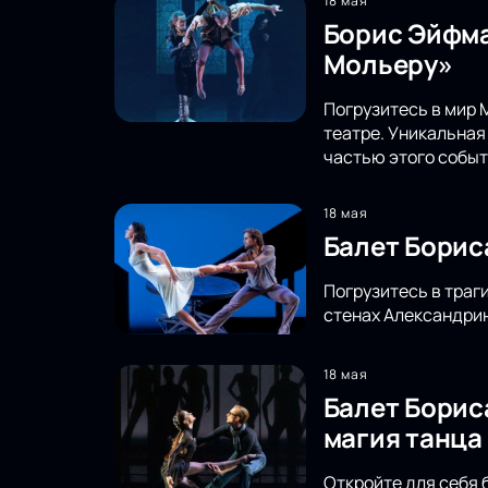
18 мая
Борис Эйфма
Мольеру»
Погрузитесь в мир 
театре. Уникальная
частью этого событ
18 мая
Балет Борис
Погрузитесь в траг
стенах Александрин
18 мая
Балет Борис
магия танца
Откройте для себя 