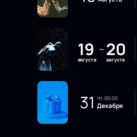
19
20
—
августа
августа
31
чт, 00:00
Декабря