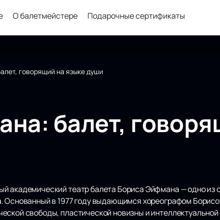
е
О балетмейстере
Подарочные сертификаты
алет, говорящий на языке души
ана: балет, говоря
й академический театр балета Бориса Эйфмана — одно из с
. Основанный в 1977 году выдающимся хореографом Борисо
еской свободы, пластической новизны и интеллектуальной 