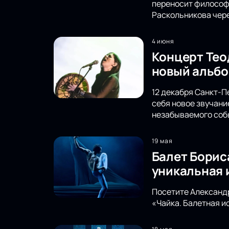
переносит философс
Раскольникова чере
4 июня
Концерт Тео
новый альбо
12 декабря Санкт-П
себя новое звучани
незабываемого соб
19 мая
Балет Борис
уникальная 
Посетите Александр
«Чайка. Балетная и