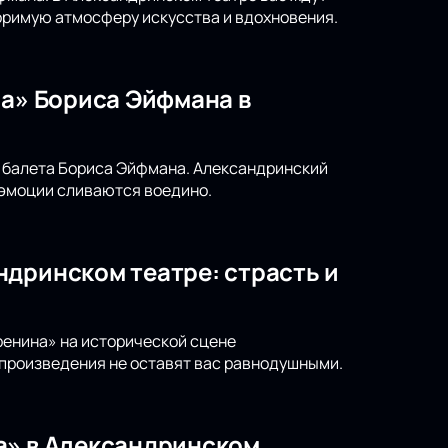
римую атмосферу искусства и вдохновения.
на» Бориса Эйфмана в
а балета Бориса Эйфмана. Александринский
 эмоции сливаются воедино.
ндринском театре: страсть и
ренина» на исторической сцене
 произведения не оставят вас равнодушными.
а» в Александринском