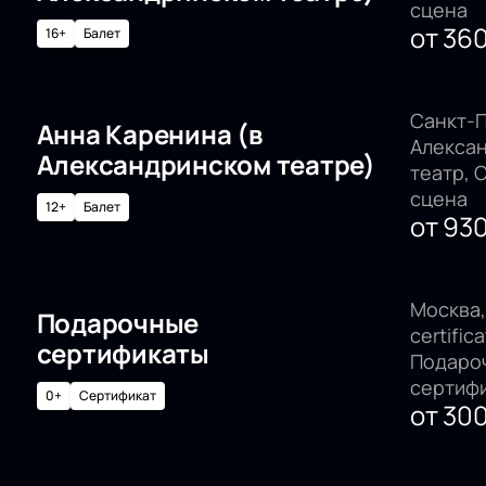
сцена
от
36
16+
Балет
Санкт-П
Анна Каренина (в
Алекса
Александринском театре)
театр, 
сцена
12+
Балет
от
93
Москва, 
Подарочные
certifica
сертификаты
Подаро
сертиф
0+
Сертификат
от
30