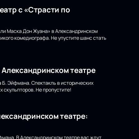
еатр с «Страсти по
или Маска Дон Жуана» в Александринском
икого комедиографа. Не упустите шанс стать
в Александринском театре
 Б. Эйфмана. Спектакль в исторических
х скульпторов. Не пропустите!
лександринском театре:
фмана. В Александринском театре вас ждут