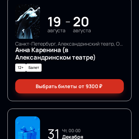
19
20
—
августа
августа
Санкт-Петербург, Александринский театр, Основная сцена
Анна Каренина (в
Александринском театре)
12+
Балет
Выбрать билеты
от
9300
₽
31
чт, 00:00
Декабря