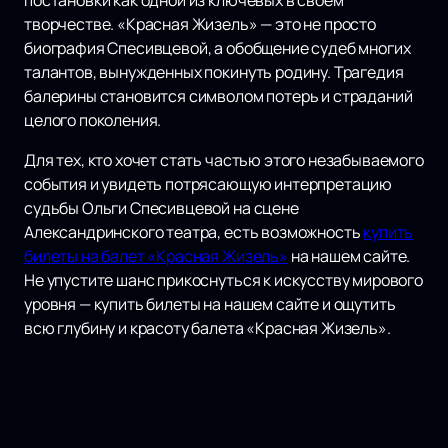
постановки как одной из ключевых в своем
творчестве. «Красная Жизель» — это не просто
биография Спесивцевой, а обобщение судеб многих
талантов, вынужденных покинуть родину. Трагедия
балерины становится символом потерь и страданий
целого поколения.
Для тех, кто хочет стать частью этого незабываемого
события и увидеть потрясающую интерпретацию
судьбы Ольги Спесивцевой на сцене
Александринского театра, есть возможность
купить
билеты на балет «Красная Жизель»
на нашем сайте.
Не упустите шанс прикоснуться к искусству мирового
уровня — купить билеты на нашем сайте и ощутить
всю глубину и красоту балета «Красная Жизель».