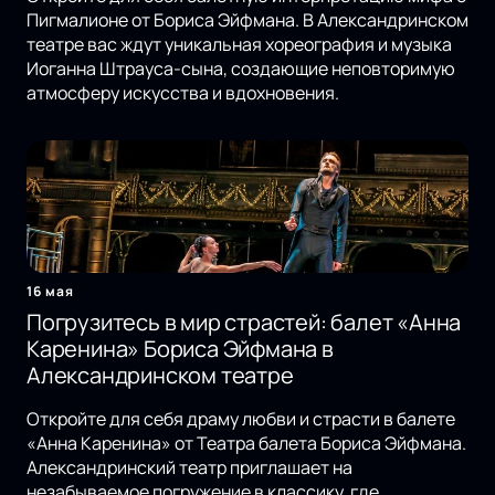
Пигмалионе от Бориса Эйфмана. В Александринском
театре вас ждут уникальная хореография и музыка
Иоганна Штрауса-сына, создающие неповторимую
атмосферу искусства и вдохновения.
16 мая
Погрузитесь в мир страстей: балет «Анна
Каренина» Бориса Эйфмана в
Александринском театре
Откройте для себя драму любви и страсти в балете
«Анна Каренина» от Театра балета Бориса Эйфмана.
Александринский театр приглашает на
незабываемое погружение в классику, где