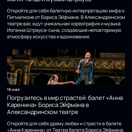
Откройте для себя балетную интерпретацию мифа о
Пигмалионе от Бориса Эйфмана. В Александринском
театре вас ждут уникальная хореография и музыка
Иоганна Штрауса-сына, создающие неповторимую
атмосферу искусства и вдохновения.
16 мая
Погрузитесь в мир страстей: балет «Анна
Каренина» Бориса Эйфмана в
Александринском театре
Откройте для себя драму любви и страсти в балете
«Анна Каренина» от Театра балета Бориса Эйфмана.