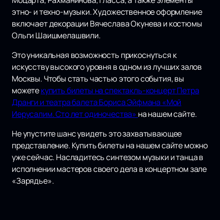
Моцарта, Рахманинова, Гласса, а также элементы
этно- и техно-музыки. Художественное оформление
включает декорации Вячеслава Окунева и костюмы
Ольги Шаишмелашвили.
Это уникальная возможность прикоснуться к
искусству высокого уровня в одном из лучших залов
Москвы. Чтобы стать частью этого события, вы
можете
купить билеты на спектакль-концерт Петра
Дранги и театра балета Бориса Эйфмана «Мой
Иерусалим. Сто лет одиночества»
на нашем сайте.
Не упустите шанс увидеть это захватывающее
представление. Купить билеты на нашем сайте можно
уже сейчас. Насладитесь синтезом музыки и танца в
исполнении мастеров своего дела в концертном зале
«Зарядье».