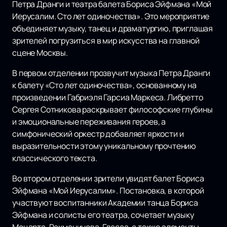
Петра Дранги и театра балета Бориса Эйфмана «Мой
Иерусалим. Сто лет одиночества». Это мероприятие
объединяет музыку, танец и драматургию, приглашая
зрителей погрузиться в мир искусства на главной
сцене Москвы.
В первом отделении прозвучит музыка Петра Дранги
к балету «Сто лет одиночества», основанному на
произведении Габриэля Гарсиа Маркеса. Либретто
Сергея Сотникова раскрывает философские глубины
и эмоциональные переживания героев, а
симфонический оркестр добавляет яркости и
выразительности этому уникальному прочтению
классического текста.
Во втором отделении зрители увидят балет Бориса
Эйфмана «Мой Иерусалим». Постановка, в которой
участвуют воспитанники Академии танца Бориса
Эйфмана и солисты его театра, сочетает музыку