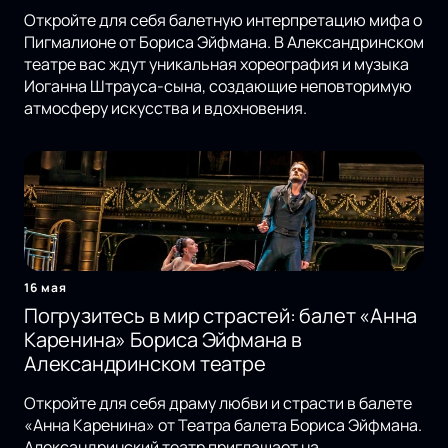
Откройте для себя балетную интерпретацию мифа о
Пигмалионе от Бориса Эйфмана. В Александринском
театре вас ждут уникальная хореография и музыка
Иоганна Штрауса-сына, создающие неповторимую
атмосферу искусства и вдохновения.
16 мая
Погрузитесь в мир страстей: балет «Анна
Каренина» Бориса Эйфмана в
Александринском театре
Откройте для себя драму любви и страсти в балете
«Анна Каренина» от Театра балета Бориса Эйфмана.
Александринский театр приглашает на