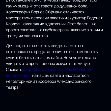
В постановке артисты через танец передают всю
гамму эмоций: от страсти до душевной боли.
Хореография Бориса Эйфмана отличается
мастерством передачи пластики скульптур Родена и
Клодель, оживляя их в движении. Этот балет — не
просто спектакль, а глубокое размышление о гении и
трагедии одиночества.
Для тех, кто хочет стать свидетелем этого
потрясающего представления, есть возможность
купить билеты на нашем сайте. Не упустите шанс
увидеть это произведение искусства вживую.
Спешите
купит билеты на спектакль «Роден, ее
вечный идол»
на нашем сайте и насладиться
неповторимой атмосферой Александринского
театра!