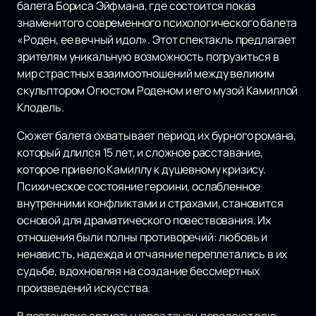
балета Бориса Эйфмана, где состоится показ
знаменитого современного психологического балета
«Роден, ее вечный идол». Этот спектакль предлагает
зрителям уникальную возможность погрузиться в
мир страстных взаимоотношений между великим
скульптором Огюстом Роденом и его музой Камиллой
Клодель.
Сюжет балета охватывает период их бурного романа,
который длился 15 лет, и сложное расставание,
которое привело Камиллу к душевному кризису.
Психическое состояние героини, ослабленное
внутренними конфликтами и страхами, становится
основой для драматического повествования. Их
отношения были полны противоречий: любовь и
ненависть, надежда и отчаяние переплетались в их
судьбе, вдохновляя на создание бессмертных
произведений искусства.