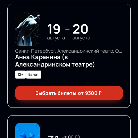
19
20
—
августа
августа
Санкт-Петербург, Александринский театр, Основная сцена
Анна Каренина (в
Александринском театре)
12+
Балет
Выбрать билеты
от
9300
₽
чт, 00:00