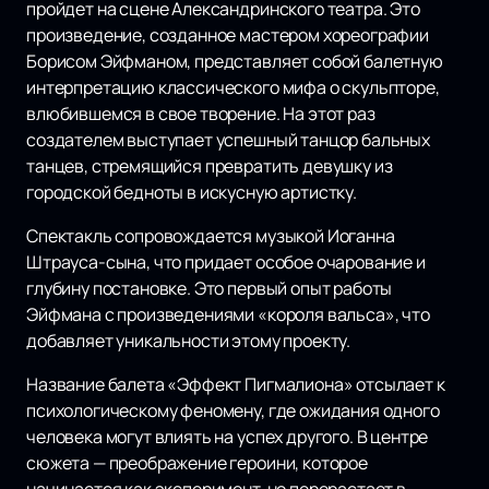
пройдет на сцене Александринского театра. Это
произведение, созданное мастером хореографии
Борисом Эйфманом, представляет собой балетную
интерпретацию классического мифа о скульпторе,
влюбившемся в свое творение. На этот раз
создателем выступает успешный танцор бальных
танцев, стремящийся превратить девушку из
городской бедноты в искусную артистку.
Спектакль сопровождается музыкой Иоганна
Штрауса-сына, что придает особое очарование и
глубину постановке. Это первый опыт работы
Эйфмана с произведениями «короля вальса», что
добавляет уникальности этому проекту.
Название балета «Эффект Пигмалиона» отсылает к
психологическому феномену, где ожидания одного
человека могут влиять на успех другого. В центре
сюжета — преображение героини, которое