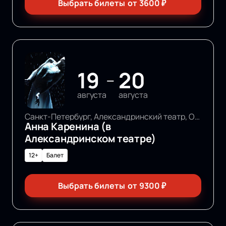
Выбрать билеты
от
3600
₽
19
20
—
августа
августа
Санкт-Петербург, Александринский театр, Основная сцена
Анна Каренина (в
Александринском театре)
12+
Балет
Выбрать билеты
от
9300
₽