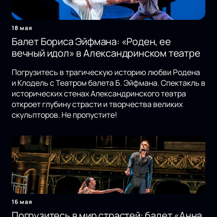
18 мая
Балет Бориса Эйфмана: «Роден, ее
вечный идол» в Александринском театре
Погрузитесь в трагическую историю любви Родена
и Клодель с Театром балета Б. Эйфмана. Спектакль в
исторических стенах Александринского театра
откроет глубину страсти и творчества великих
скульпторов. Не пропустите!
16 мая
Погрузитесь в мир страстей: балет «Анна