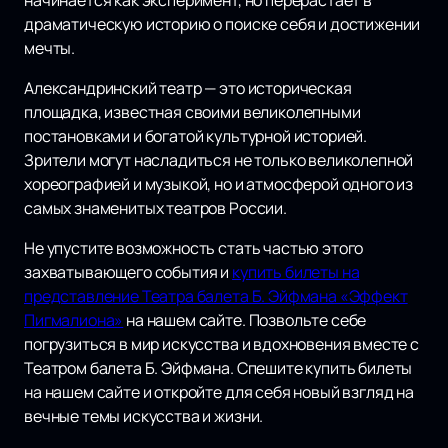
начинается как эксперимент, но перерастает в
драматическую историю о поиске себя и достижении
мечты.
Александринский театр — это историческая
площадка, известная своими великолепными
постановками и богатой культурной историей.
Зрители могут насладиться не только великолепной
хореографией и музыкой, но и атмосферой одного из
самых знаменитых театров России.
Не упустите возможность стать частью этого
захватывающего события и
купить билеты на
представление Театра балета Б. Эйфмана «Эффект
Пигмалиона»
на нашем сайте. Позвольте себе
погрузиться в мир искусства и вдохновения вместе с
Театром балета Б. Эйфмана. Спешите купить билеты
на нашем сайте и откройте для себя новый взгляд на
вечные темы искусства и жизни.