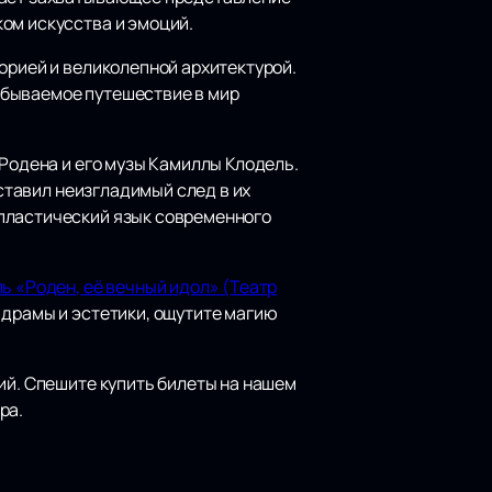
ком искусства и эмоций.
орией и великолепной архитектурой.
абываемое путешествие в мир
 Родена и его музы Камиллы Клодель.
оставил неизгладимый след в их
 пластический язык современного
ль «Роден, её вечный идол» (Театр
 драмы и эстетики, ощутите магию
ий. Спешите купить билеты на нашем
ра.