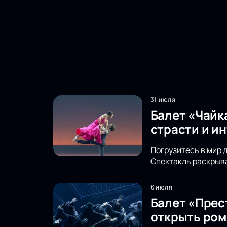
31 июля
Балет «Чайк
страсти и и
Погрузитесь в мир 
Спектакль раскрыва
6 июля
Балет «Прес
открыть ром