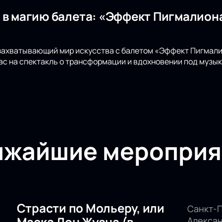
 в магию балета: «Эффект Пигмалион
 захватывающий мир искусства с балетом «Эффект Пигмал
ас на спектакль о трансформации и вдохновении под музык
ижайшие мероприя
Страсти по Мольеру, или
Санкт-П
Маска Дон Жуана (в
Алекса