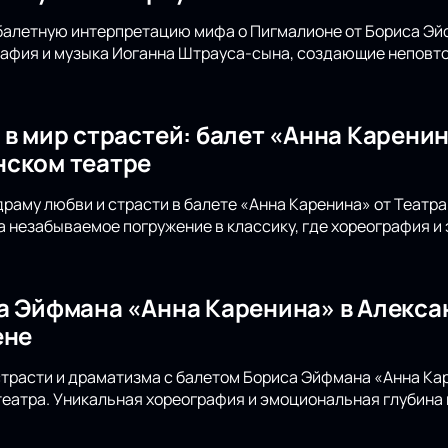
балетную интерпретацию мифа о Пигмалионе от Бориса Эй
рафия и музыка Иоганна Штрауса-сына, создающие неповто
 в мир страстей: балет «Анна Карени
ском театре
драму любви и страсти в балете «Анна Каренина» от Театр
а незабываемое погружение в классику, где хореография и
а Эйфмана «Анна Каренина» в Алекса
ене
страсти и драматизма с балетом Бориса Эйфмана «Анна Ка
еатра. Уникальная хореография и эмоциональная глубина