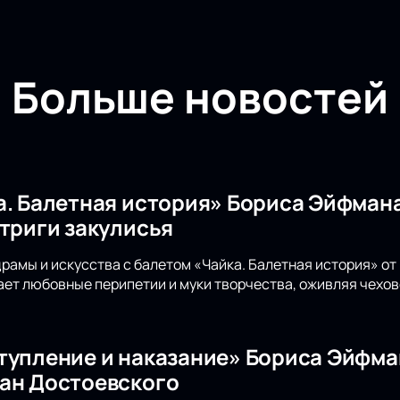
Больше новостей
а. Балетная история» Бориса Эйфмана
нтриги закулисья
драмы и искусства с балетом «Чайка. Балетная история» о
ет любовные перипетии и муки творчества, оживляя чехов
тупление и наказание» Бориса Эйфма
ан Достоевского