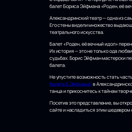
балет Бориса Эйфмана «Роден, её ве
Александринский театр — одна из сам
Его стены видели множество выдающи
театрального искусства.
Балет «Роден, её вечный идол» перен
Их история — это не только ода любви
судьбах. Борис Эйфман мастерски пе
балета.
Не упустите возможность стать част
балета Б.Эйфмана)
в Александринско
танца и прикоснитесь к тайнам творч
Посетив это представление, вы откро
сайте и насладиться этим шедевром 