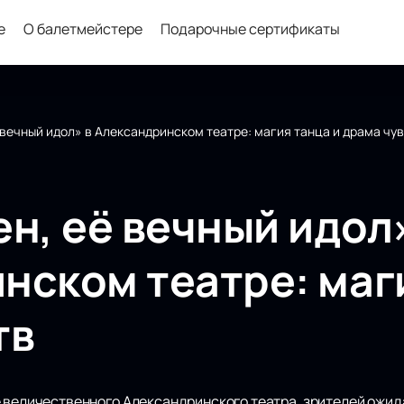
е
О балетмейстере
Подарочные сертификаты
 вечный идол» в Александринском театре: магия танца и драма чу
н, её вечный идол
нском театре: маги
тв
е величественного Александринского театра, зрителей ож