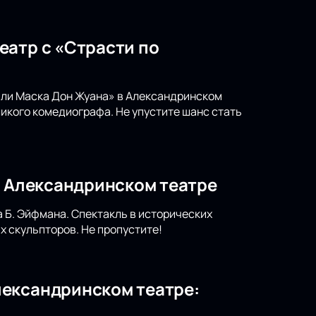
еатр с «Страсти по
или Маска Дон Жуана» в Александринском
икого комедиографа. Не упустите шанс стать
в Александринском театре
 Б. Эйфмана. Спектакль в исторических
х скульпторов. Не пропустите!
лександринском театре: