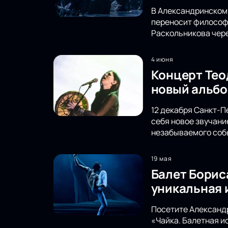
В Александринском 
переносит философс
Раскольникова чере
4 июня
Концерт Тео
новый альбо
12 декабря Санкт-П
себя новое звучани
незабываемого соб
19 мая
Балет Борис
уникальная 
Посетите Александр
«Чайка. Балетная и