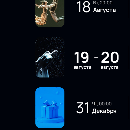
18
вт, 20:00
Августа
19
20
—
августа
августа
31
чт, 00:00
Декабря