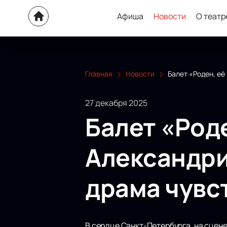
Афиша
Новости
О театр
Главная
Новости
Балет «Роден, её
27 декабря 2025
Балет «Роде
Александри
драма чувс
В сердце Санкт-Петербурга, на сцен