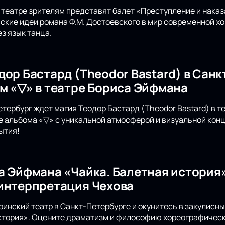
театре зрителям представят балет «Преступление и наказ
кие идеи романа Ф.М. Достоевского в мир современной х
з язык танца.
дор Бастард (Theodor Bastard) в Санк
м «▽» в театре Бориса Эйфмана
етербург ждет магия Теодор Бастард (Theodor Bastard) в 
е альбома «▽» с уникальной атмосферой и визуальной конц
ытия!
а Эйфмана «Чайка. Балетная история»
интерпретация Чехова
инский театр в Санкт-Петербурге и окунитесь в закулисн
стория». Оцените драматизм и философию хореографическ