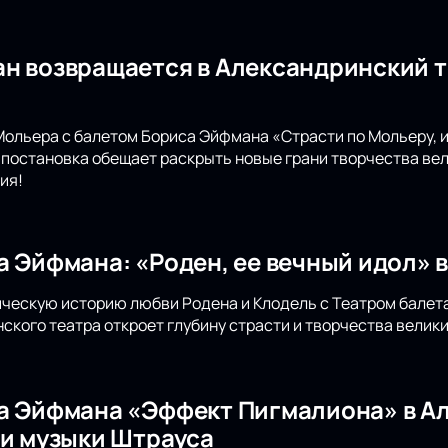
н возвращается в Александринский т
Мольера с балетом Бориса Эйфмана «Страсти по Мольеру, 
 постановка обещает раскрыть новые грани творчества вел
ия!
а Эйфмана: «Роден, ее вечный идол» 
ическую историю любви Родена и Клодель с Театром балета
ского театра откроет глубину страсти и творчества велики
а Эйфмана «Эффект Пигмалиона» в А
 и музыки Штрауса