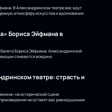
фмана. В Александринском театре вас ждут
римую атмосферу искусства и вдохновения.
на» Бориса Эйфмана в
а балета Бориса Эйфмана. Александринский
 эмоции сливаются воедино.
ндринском театре: страсть и
ренина» на исторической сцене
 произведения не оставят вас равнодушными.