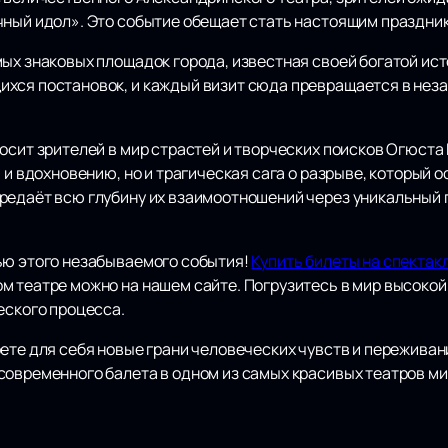
чный идол». Это событие обещает стать настоящим праздни
ых знаковых площадок города, известная своей богатой ист
хся постановок, и каждый визит сюда превращается в нез
осит зрителей в мир страстей и творческих поисков Огюста
 и вдохновению, но и трагическая сага о разрыве, который 
редаёт всю глубину их взаимоотношений через уникальный
ью этого незабываемого события!
Купить билеты на спектак
м театре можно на нашем сайте. Погрузитесь в мир высокой
еского процесса.
ете для себя новые грани человеческих чувств и переживан
современного балета в одном из самых красивых театров ми