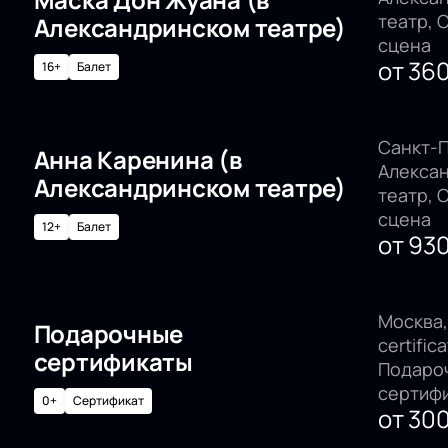
театр, 
Александринском театре)
сцена
от
36
16+
Балет
Санкт-П
Анна Каренина (в
Алекса
Александринском театре)
театр, 
сцена
12+
Балет
от
93
Москва, 
Подарочные
certifica
сертификаты
Подаро
сертиф
0+
Сертификат
от
30