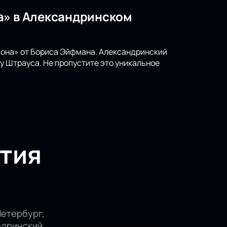
а» в Александринском
иона» от Бориса Эйфмана. Александринский
у Штрауса. Не пропустите это уникальное
тия
етербург,
ндринский