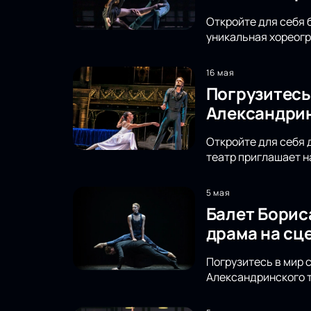
Откройте для себя 
уникальная хореог
16 мая
Погрузитесь
Александрин
Откройте для себя 
театр приглашает н
5 мая
Балет Борис
драма на сц
Погрузитесь в мир 
Александринского т