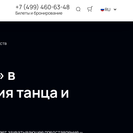
+7 (499) 460-63-48
RU
Билеты и бронирование
вств
» в
я танца и
идает захватывающее представление —