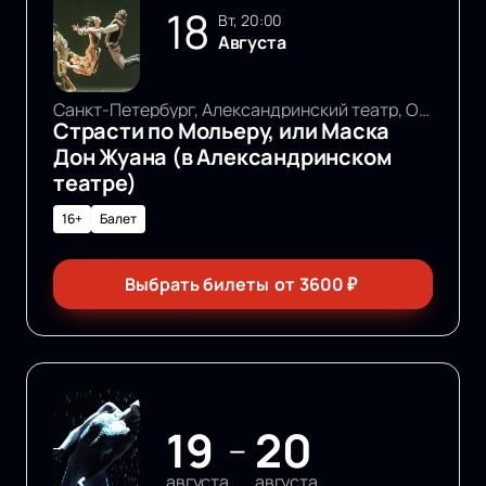
18
вт, 20:00
Августа
Санкт-Петербург, Александринский театр, Основная сцена
Страсти по Мольеру, или Маска
Дон Жуана (в Александринском
театре)
16+
Балет
Выбрать билеты
от
3600
₽
19
20
—
августа
августа