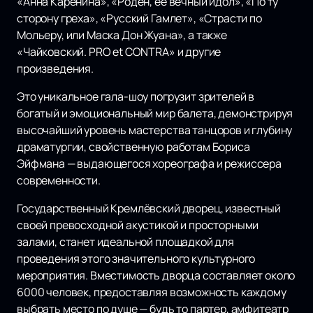
«Анна Каренина», «Роден, ее вечный идол», «По ту
сторону греха», «Русский Гамлет», «Страсти по
Мольеру, или Маска Дон Жуана», а также
«Чайковский. PRO et CONTRA» и другие
произведения.
Это уникальное гала-шоу погрузит зрителей в
богатый и эмоциональный мир балета, демонстрируя
высочайший уровень мастерства танцоров и глубину
драматургии, свойственную работам Бориса
Эйфмана — выдающегося хореографа и режиссера
современности.
Государственный Кремлёвский дворец, известный
своей превосходной акустикой и просторными
залами, станет идеальной площадкой для
проведения этого значительного культурного
мероприятия. Вместимость дворца составляет около
6000 человек, предоставляя возможность каждому
выбрать место по душе — будь то партер, амфитеатр