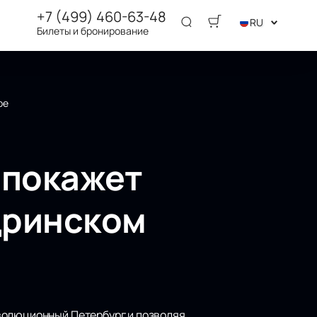
+7 (499) 460-63-48
RU
Билеты и бронирование
ре
 покажет
дринском
волюционный Петербург и позволяя