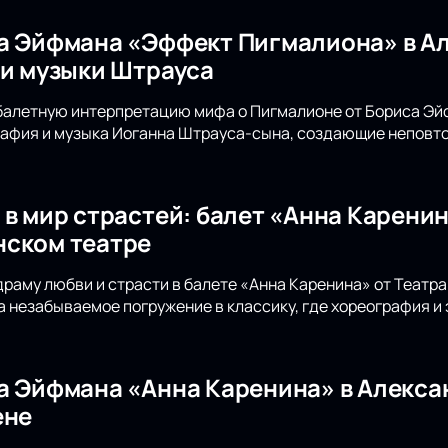
а Эйфмана «Эффект Пигмалиона» в А
 и музыки Штрауса
балетную интерпретацию мифа о Пигмалионе от Бориса Эй
рафия и музыка Иоганна Штрауса-сына, создающие неповто
 в мир страстей: балет «Анна Карени
ском театре
драму любви и страсти в балете «Анна Каренина» от Театр
а незабываемое погружение в классику, где хореография и
а Эйфмана «Анна Каренина» в Алекса
ене