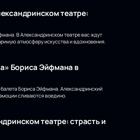
лександринском театре:
фмана. В Александринском театре вас ждут
римую атмосферу искусства и вдохновения.
на» Бориса Эйфмана в
а балета Бориса Эйфмана. Александринский
 эмоции сливаются воедино.
ндринском театре: страсть и