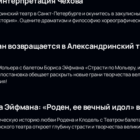
интерпретация Чехова
инский театр в Санкт-Петербурге и окунитесь в закулисн
стория». Оцените драматизм и философию хореографическ
н возвращается в Александринский т
Мольера с балетом Бориса Эйфмана «Страсти по Мольеру, 
 постановка обещает раскрыть новые грани творчества вел
ия!
а Эйфмана: «Роден, ее вечный идол» 
ическую историю любви Родена и Клодель с Театром балета
ского театра откроет глубину страсти и творчества велики