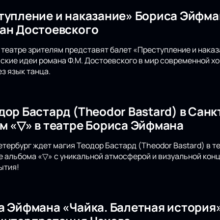
тупление и наказание» Бориса Эйфма
ан Достоевского
театре зрителям представят балет «Преступление и наказ
кие идеи романа Ф.М. Достоевского в мир современной х
з язык танца.
дор Бастард (Theodor Bastard) в Санк
м «▽» в театре Бориса Эйфмана
етербург ждет магия Теодор Бастард (Theodor Bastard) в 
е альбома «▽» с уникальной атмосферой и визуальной конц
ытия!
а Эйфмана «Чайка. Балетная история»