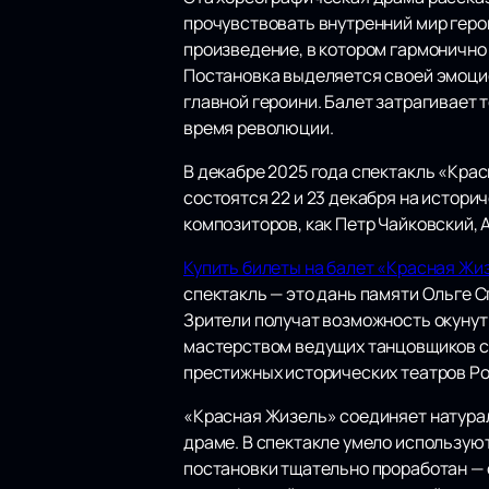
прочувствовать внутренний мир геро
произведение, в котором гармонично
Постановка выделяется своей эмоци
главной героини. Балет затрагивает 
время революции.
В декабре 2025 года спектакль «Кра
состоятся 22 и 23 декабря на истор
композиторов, как Петр Чайковский,
Купить билеты на балет «Красная Жи
спектакль — это дань памяти Ольге 
Зрители получат возможность окунут
мастерством ведущих танцовщиков ст
престижных исторических театров Ро
«Красная Жизель» соединяет натурал
драме. В спектакле умело использую
постановки тщательно проработан —