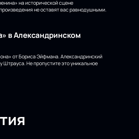
ренина» на исторической сцене
 произведения не оставят вас равнодушными.
а» в Александринском
иона» от Бориса Эйфмана. Александринский
у Штрауса. Не пропустите это уникальное
тия