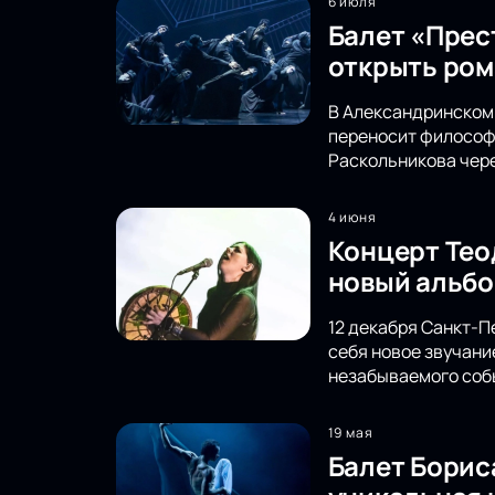
6 июля
Балет «Прес
открыть ром
В Александринском 
переносит философс
Раскольникова чере
4 июня
Концерт Тео
новый альбо
12 декабря Санкт-П
себя новое звучани
незабываемого соб
19 мая
Балет Борис