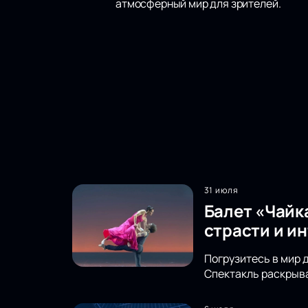
атмосферный мир для зрителей.
31 июля
Балет «Чайк
страсти и и
Погрузитесь в мир 
Спектакль раскрыва