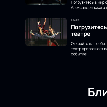
Погрузитесь в мир 
Александринского т
5 мая
Погрузитесь
театре
Откройте для себя
театр приглашает в
событие!
Бл