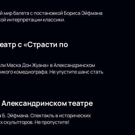
ый мир балета с постановкой Бориса Эйфмана
ой интерпретации классики.
еатр с «Страсти по
или Маска Дон Жуана» в Александринском
икого комедиографа. Не упустите шанс стать
в Александринском театре
 Б. Эйфмана. Спектакль в исторических
х скульпторов. Не пропустите!