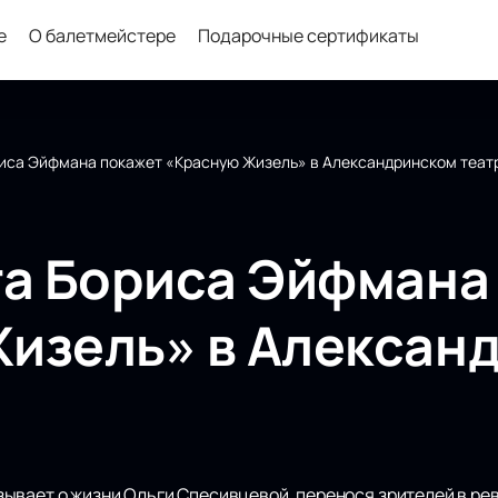
е
О балетмейстере
Подарочные сертификаты
риса Эйфмана покажет «Красную Жизель» в Александринском теат
та Бориса Эйфмана
изель» в Алексан
ывает о жизни Ольги Спесивцевой, перенося зрителей в ре