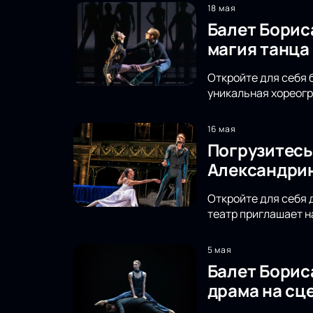
18 мая
Балет Борис
магия танца
Откройте для себя 
уникальная хореог
16 мая
Погрузитесь
Александрин
Откройте для себя 
театр приглашает н
5 мая
Балет Борис
драма на сц