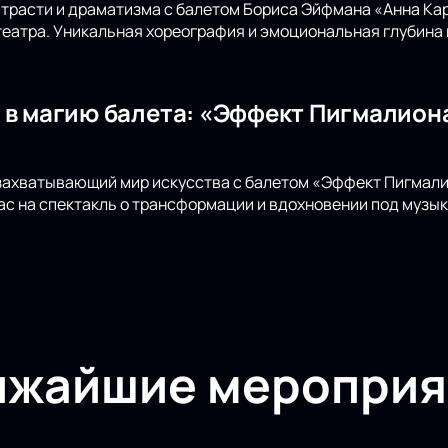
страсти и драматизма с балетом Бориса Эйфмана «Анна Ка
еатра. Уникальная хореография и эмоциональная глубина
 в магию балета: «Эффект Пигмалион
 захватывающий мир искусства с балетом «Эффект Пигмал
ас на спектакль о трансформации и вдохновении под музык
ижайшие мероприя