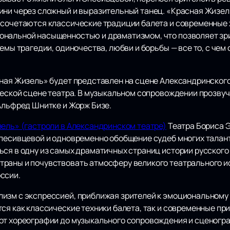
ини через сложный и выразительный танец. «Красная Жизел
 сочетаются классические традиции балета и современные
ональной насыщенностью и драматизмом, что позволяет зр
темы трагедии, одиночества, любви и борьбы — все то, с че
сная Жизель» будет представлен на сцене Александринского
ической сцене театра. В музыкальном сопровождении прозву
 Альфред Шнитке и Жорж Бизе.
зель» (гастроли в Александринском театре)
Театра Бориса Э
Спесивцевой и одновременно обобщение судеб многих талант
ься в одну из самых драматичных страниц истории русског
раны и почувствовать атмосферу великого театрального ис
ссии.
изм с экспрессией, приближая зрителей к эмоциональному 
тся как классические техники балета, так и современные п
 от хореографии до музыкального сопровождения и сценогр