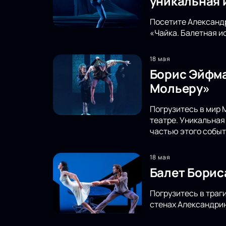
уникальная 
Посетите Александр
«Чайка. Балетная и
18 мая
Борис Эйфма
Мольеру»
Погрузитесь в мир 
театре. Уникальная
частью этого событ
18 мая
Балет Борис
Погрузитесь в траг
стенах Александрин