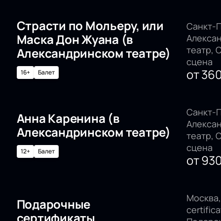
Страсти по Мольеру, или
Санкт-П
Маска Дон Жуана (в
Алекса
театр, 
Александринском театре)
сцена
от
36
16+
Балет
Санкт-П
Анна Каренина (в
Алекса
Александринском театре)
театр, 
сцена
12+
Балет
от
93
Москва, 
Подарочные
certifica
сертификаты