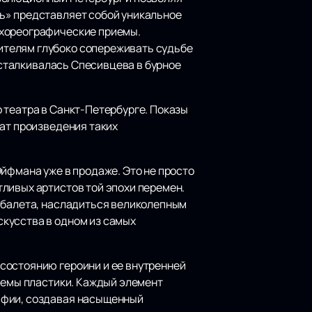
ь» представляет собой уникальное
 хореографические приемы.
ителям глубоко сопереживать судьбе
м сталкивалась Спесивцева в бурное
 театра в Санкт-Петербурге. Показы
чат произведения таких
йфмана уже в продаже. Это не просто
ливых артистов той эпохи перемен.
о балета, насладиться великолепным
кусства в одном из самых
состоянию героини и ее внутренней
риемы пластики. Каждый элемент
афии, создавая насыщенный