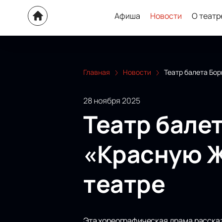
Афиша
Новости
О театр
Главная
Новости
Театр балета Бо
28 ноября 2025
Театр бале
«Красную Ж
театре
Эта хореографическая драма рассказ