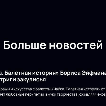
Больше новостей
а. Балетная история» Бориса Эйфмана
нтриги закулисья
драмы и искусства с балетом «Чайка. Балетная история» о
ет любовные перипетии и муки творчества, оживляя чехов