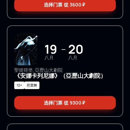
选择门票
從
3600
₽
19
20
—
八月
八月
聖彼得堡, 亞歷山大劇院
《安娜卡列尼娜》（亞歷山大劇院）
12+
芭蕾舞
选择门票
從
9300
₽