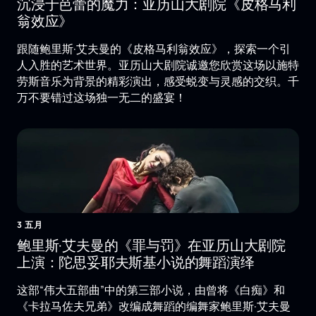
沉浸于芭蕾的魔力：亚历山大剧院《皮格马利
翁效应》
跟随鲍里斯·艾夫曼的《皮格马利翁效应》，探索一个引
人入胜的艺术世界。亚历山大剧院诚邀您欣赏这场以施特
劳斯音乐为背景的精彩演出，感受蜕变与灵感的交织。千
万不要错过这场独一无二的盛宴！
3 五月
鲍里斯·艾夫曼的《罪与罚》在亚历山大剧院
上演：陀思妥耶夫斯基小说的舞蹈演绎
这部“伟大五部曲”中的第三部小说，由曾将《白痴》和
《卡拉马佐夫兄弟》改编成舞蹈的编舞家鲍里斯·艾夫曼