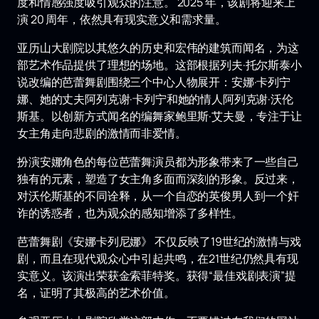
度和情感强度吸引观众的注意。 2025 年，该剧将迎来上
演 20 周年，依然具有现实意义和需求量。
亚历山大剧院以其悠久的历史和宏伟的建筑而闻名，为这
部艺术作品提供了理想的场地。这部根据列夫·托尔斯泰小
说改编的芭蕾舞剧围绕三个中心人物展开：安娜·卡列宁
娜、她的丈夫阿列克谢·卡列宁和她的情人阿列克谢·沃伦
斯基。以创新方式闻名的编舞家鲍里斯·艾夫曼，专注于让
女主角走向悲剧的激情而非爱情。
扮演安娜角色的每位芭蕾舞演员都为形象带来了一些自己
独有的元素，塑造了女主角多面而深刻的形象。反过来，
对沃伦斯基的不同诠释，从一个自恋的英俊男人到一个奸
诈的诱惑者，也为观众的感知增添了多样性。
芭蕾舞剧《安娜卡列尼娜》 不仅反映了19世纪的激情与戏
剧，而且在现代观众心中引起共鸣，在21世纪仍然具有现
实意义。该演出荣获金索菲特奖。获得“最佳戏剧表演”提
名，证明了其极高的艺术价值。