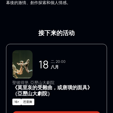
幕後的激情、創作探索和個人情感。
接下来的活动
18
二, 20:00
八月
聖彼得堡, 亞歷山大劇院
《莫里哀的受難曲，或唐璜的面具》
（亞歷山大劇院）
16+
芭蕾舞