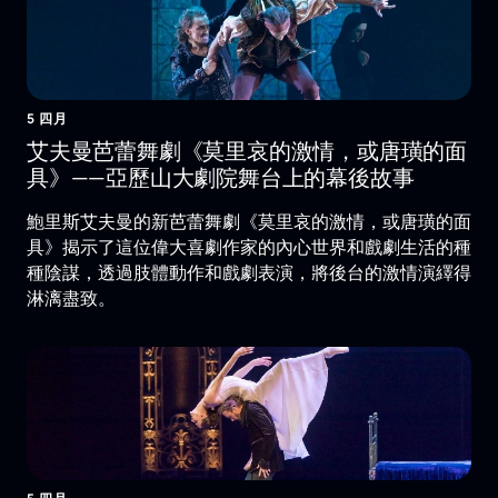
5 四月
艾夫曼芭蕾舞劇《莫里哀的激情，或唐璜的面
具》——亞歷山大劇院舞台上的幕後故事
鮑里斯艾夫曼的新芭蕾舞劇《莫里哀的激情，或唐璜的面
具》揭示了這位偉大喜劇作家的內心世界和戲劇生活的種
種陰謀，透過肢體動作和戲劇表演，將後台的激情演繹得
淋漓盡致。