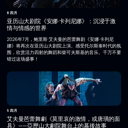
8 四月
亚历山大剧院《安娜·卡列尼娜》：沉浸于激
情与情感的世界
2026年7月，鲍里斯·艾夫曼的芭蕾舞剧《安娜·卡列尼
娜》将再次在亚历山大剧院上演。感受托尔斯泰时代的氛
围，欣赏活力四射的舞蹈和柴可夫斯基的音乐。千万不要
错过这场盛事！
5 四月
艾夫曼芭蕾舞劇《莫里哀的激情，或唐璜的面
具》——亞歷山大劇院舞台上的幕後故事