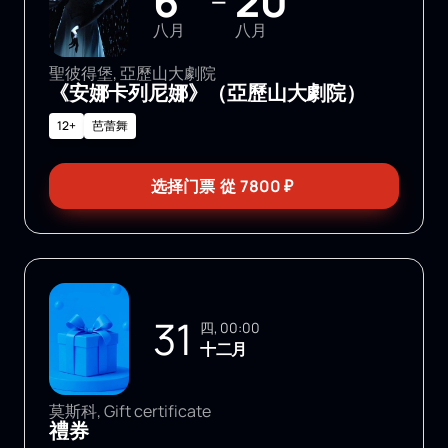
6
20
—
八月
八月
聖彼得堡, 亞歷山大劇院
《安娜卡列尼娜》（亞歷山大劇院）
12+
芭蕾舞
选择门票
從
7800
₽
31
四, 00:00
十二月
莫斯科, Gift certificate
禮券