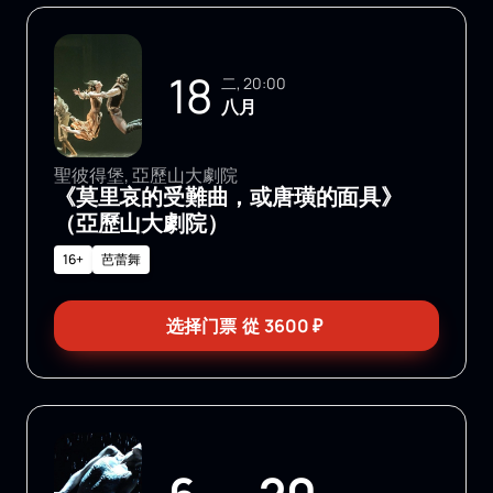
18
二, 20:00
八月
聖彼得堡, 亞歷山大劇院
《莫里哀的受難曲，或唐璜的面具》
（亞歷山大劇院）
16+
芭蕾舞
选择门票
從
3600
₽