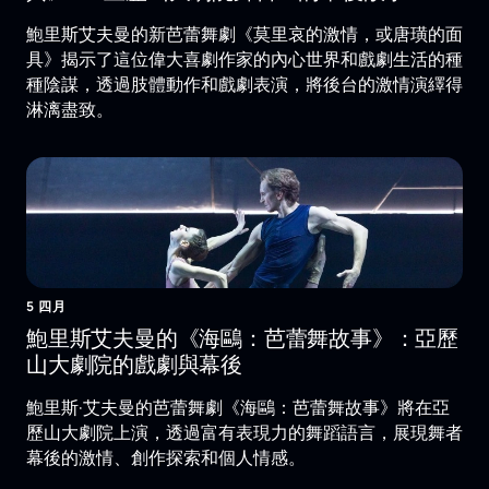
鮑里斯艾夫曼的新芭蕾舞劇《莫里哀的激情，或唐璜的面
具》揭示了這位偉大喜劇作家的內心世界和戲劇生活的種
種陰謀，透過肢體動作和戲劇表演，將後台的激情演繹得
淋漓盡致。
5 四月
鮑里斯艾夫曼的《海鷗：芭蕾舞故事》：亞歷
山大劇院的戲劇與幕後
鮑里斯·艾夫曼的芭蕾舞劇《海鷗：芭蕾舞故事》將在亞
歷山大劇院上演，透過富有表現力的舞蹈語言，展現舞者
幕後的激情、創作探索和個人情感。