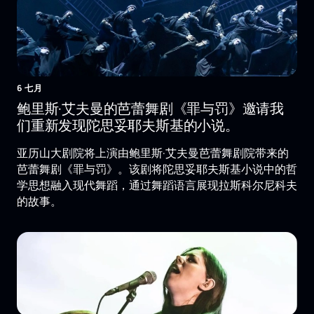
6 七月
鲍里斯·艾夫曼的芭蕾舞剧《罪与罚》邀请我
们重新发现陀思妥耶夫斯基的小说。
亚历山大剧院将上演由鲍里斯·艾夫曼芭蕾舞剧院带来的
芭蕾舞剧《罪与罚》。该剧将陀思妥耶夫斯基小说中的哲
学思想融入现代舞蹈，通过舞蹈语言展现拉斯科尔尼科夫
的故事。