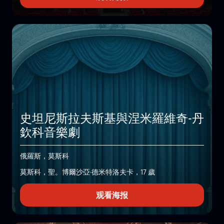
史坦尼斯拉夫斯基與涅米羅維奇-丹
欽科音樂劇
俄羅斯，莫斯科
莫斯科，聖。博爾沙亞·德米特洛夫卡，17 歲
观看海报