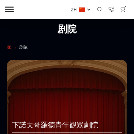
ZH
剧院
家
剧院
下諾夫哥羅德青年觀眾劇院