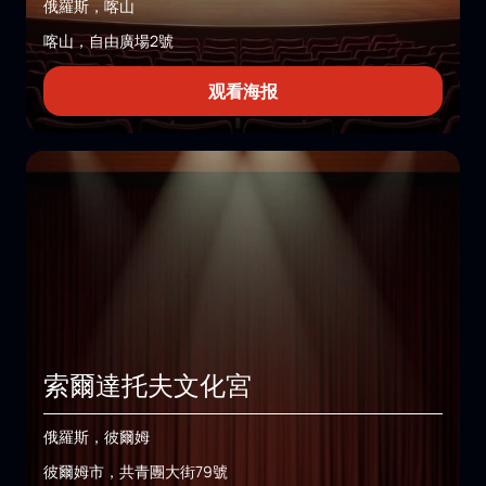
俄羅斯，喀山
喀山，自由廣場2號
观看海报
索爾達托夫文化宮
俄羅斯，彼爾姆
彼爾姆市，共青團大街79號