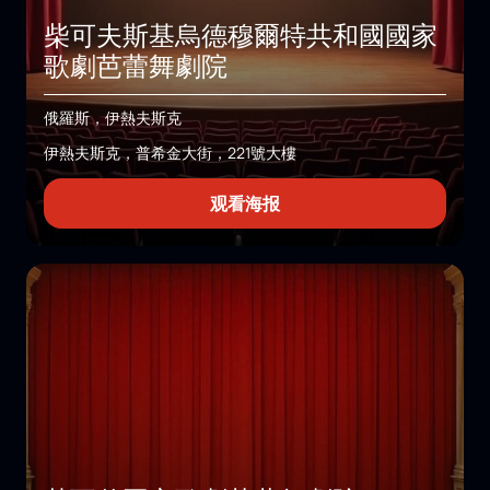
柴可夫斯基烏德穆爾特共和國國家
歌劇芭蕾舞劇院
俄羅斯，伊熱夫斯克
伊熱夫斯克，普希金大街，221號大樓
观看海报