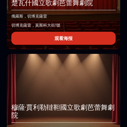
楚瓦什國立歌劇芭蕾舞劇院
俄羅斯，切博克薩雷
切博克薩雷，莫斯科大街1號
观看海报
穆薩·賈利勒韃靼國立歌劇芭蕾舞劇
院