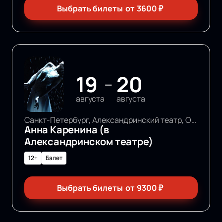
Выбрать билеты
от
3600
₽
19
20
—
августа
августа
Санкт-Петербург, Александринский театр, Основная сцена
Анна Каренина (в
Александринском театре)
12+
Балет
Выбрать билеты
от
9300
₽