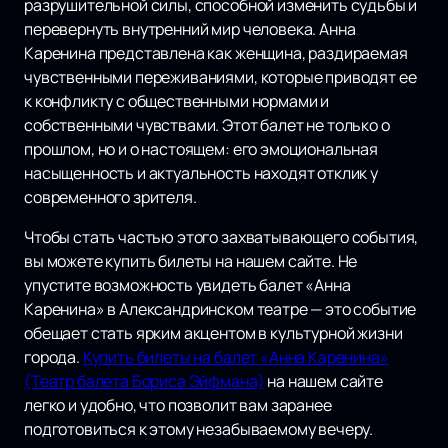
разрушительной силы, способной изменить судьбы и
перевернуть внутренний мир человека. Анна
Каренина представлена как женщина, раздираемая
чувственными переживаниями, которые приводят ее
к конфликту с общественными нормами и
собственными чувствами. Этот балет не только о
прошлом, но и о настоящем: его эмоциональная
насыщенность и актуальность находят отклик у
современного зрителя.
Чтобы стать частью этого захватывающего события,
вы можете купить билеты на нашем сайте. Не
упустите возможность увидеть балет «Анна
Каренина» в Александринском театре — это событие
обещает стать ярким акцентом в культурной жизни
города.
Купить билеты на балет «Анна Каренина»
(Театр балета Бориса Эйфмана)
на нашем сайте
легко и удобно, что позволит вам заранее
подготовиться к этому незабываемому вечеру.