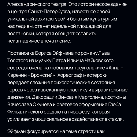
Александринского театра. Это историческое здание
в центре Санкт-Петербурга, известное своей
уникальной архитектурой и богатым культурным
наследием, станет идеальной площадкой для
постановки, которая обещает оставить
неизгладимое впечатление.
Постановка Бориса Эйфмана по роману Льва
Толстого на музыку Петра Ильича Чайковского
сосредоточена на любовном треугольнике «Анна –
Каренин – Вронский». Хореограф мастерски
передает сложные психологические состояния
героев через изысканную пластику и выразительные
движения. Декорации Зиновия Марголина, костюмы
Вячеслава Окунева и световое оформление Глеба
Фильштинского создают атмосферу, которая
усиливает эмоциональное воздействие спектакля.
Эйфман фокусируется на теме страсти как